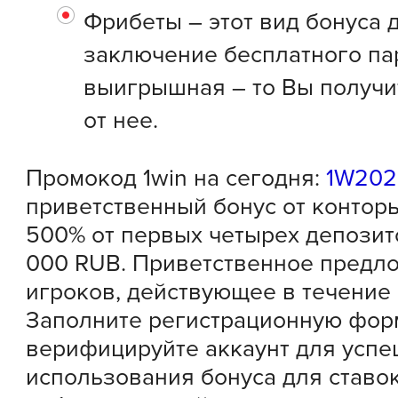
Фрибеты – этот вид бонуса 
заключение бесплатного пар
выигрышная – то Вы получи
от нее.
Промокод 1win на сегодня:
1W20
приветственный бонус от конторы
500% от первых четырех депозит
000 RUB. Приветственное предл
игроков, действующее в течение 
Заполните регистрационную форм
верифицируйте аккаунт для усп
использования бонуса для ставо