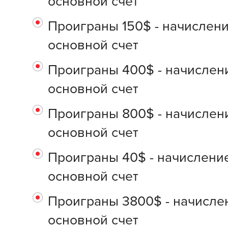
основной счет
Проиграны 150$ - начислен
основной счет
Проиграны 400$ - начислен
основной счет
Проиграны 800$ - начислен
основной счет
Проиграны 40$ - начислени
основной счет
Проиграны 3800$ - начисле
основной счет