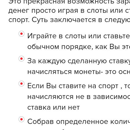
Это прекрасная возможность зар
денег просто играя в слоты или с
спорт. Суть заключается в следу
Играйте в слоты или ставьте
обычном порядке, как Вы эт
За каждую сделанную ставк
начисляться монеты- это ос
Если Вы ставите на спорт , 
начисляются не в зависимос
ставка или нет
Собрав определенное колич