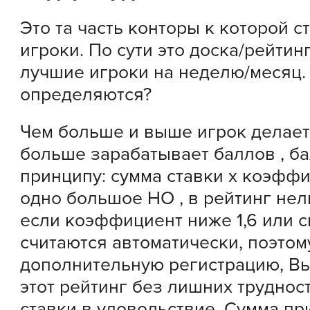
Это та часть конторы к которой с
игроки. По сути это доска/рейтин
лучшие игроки на неделю/месяц.
определяются?
Чем больше и выше игрок делает
больше зарабатывает баллов , б
принципу: сумма ставки х коэффи
одно большое НО , в рейтинг нел
если коэффициент ниже 1,6 или 
считаются автоматически, поэтом
дополнительную регистрацию, Вы
этот рейтинг без лишних труднос
ставки в удовольствие. Сумма пр