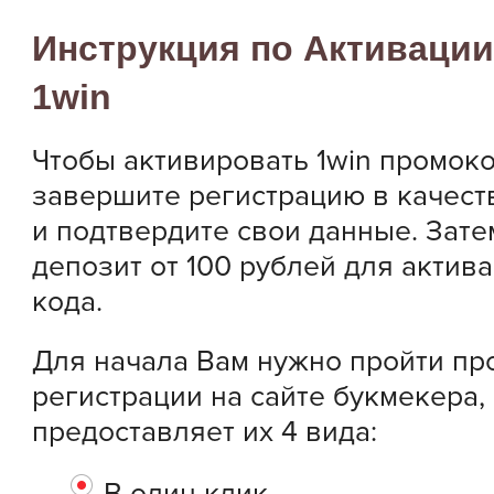
Инструкция по Активаци
1win
Чтобы активировать 1win промок
завершите регистрацию в качест
и подтвердите свои данные. Зате
депозит от 100 рублей для актив
кода.
Для начала Вам нужно пройти пр
регистрации на сайте букмекера,
предоставляет их 4 вида: