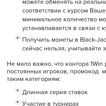
можете обменять на реальны
соответствии с курсом Ваше
минимальное количество мо
устанавливается в связи с 
Получить монеты в Black-Jac
сейчас нельзя, учитывайте 
Не мало важно, что контора 1Win 
постоянных игроков, промокод 
таким категориям:
Длинная серия ставок
Участие в турнирах