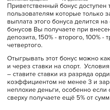
Приветственный бонус доступен 
пользователям которые только з
выплата этого бонуса делится на 
бонусов Вы получаете при внесе
депозита, 150% - второго, 100% - 
четвертого.
Отыгрывать этот бонус можно как
и через ставки на спорт. Услови
– ставите ставки из разряда орди
коэффициентом не менее 3 и зар
неплохие деньги, особенно если 
сверху получаете ещё 5% от сум