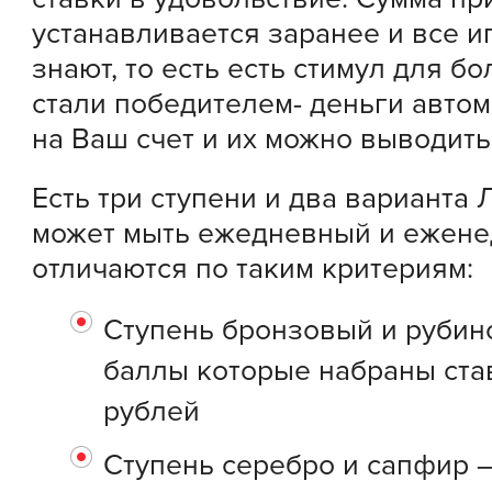
устанавливается заранее и все и
знают, то есть есть стимул для б
стали победителем- деньги автом
на Ваш счет и их можно выводит
Есть три ступени и два варианта 
может мыть ежедневный и ежене
отличаются по таким критериям:
Ступень бронзовый и рубин
баллы которые набраны ста
рублей
Ступень серебро и сапфир 