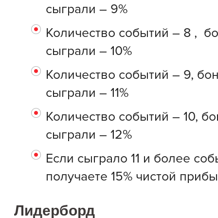
сыграли – 9%
Количество событий – 8 , б
сыграли – 10%
Количество событий – 9, бо
сыграли – 11%
Количество событий – 10, б
сыграли – 12%
Если сыграло 11 и более соб
получаете 15% чистой прибы
Лидерборд