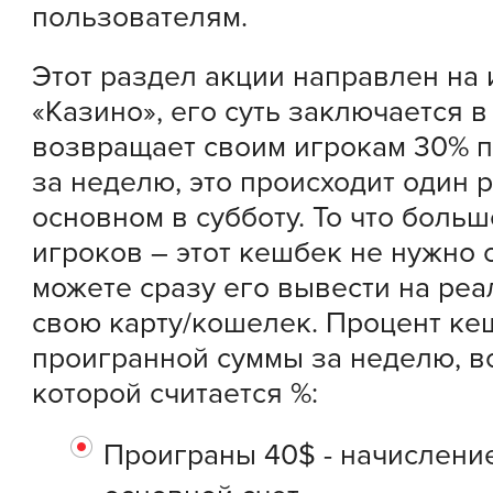
пользователям.
Этот раздел акции направлен на 
«Казино», его суть заключается в 
возвращает своим игрокам 30% 
за неделю, это происходит один р
основном в субботу. То что больш
игроков – этот кешбек не нужно 
можете сразу его вывести на реа
свою карту/кошелек. Процент ке
проигранной суммы за неделю, в
которой считается %:
Проиграны 40$ - начислени