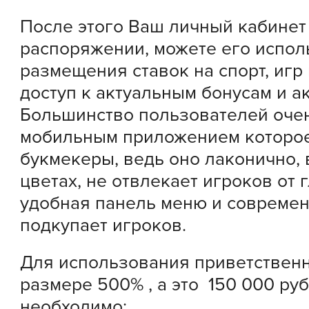
После этого Ваш личный кабинет
распоряжении, можете его испол
размещения ставок на спорт, игр
доступ к актуальным бонусам и а
Большинство пользователей оче
мобильным приложением которое
букмекеры, ведь оно лаконично,
цветах, не отвлекает игроков от 
удобная панель меню и совреме
подкупает игроков.
Для использования приветственн
размере 500% , а это 150 000 ру
необходимо: