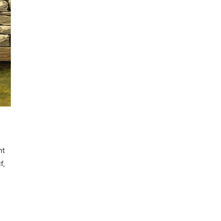
nt
f,