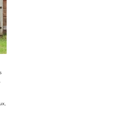
s
,
ux,