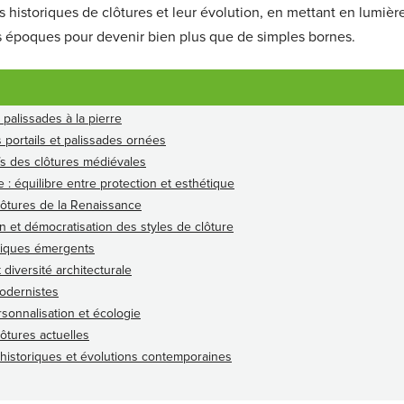
es historiques de clôtures et leur évolution, en mettant en lumièr
s époques pour devenir bien plus que de simples bornes.
 palissades à la pierre
s portails et palissades ornées
fs des clôtures médiévales
 : équilibre entre protection et esthétique
lôtures de la Renaissance
ion et démocratisation des styles de clôture
niques émergents
diversité architecturale
modernistes
sonnalisation et écologie
lôtures actuelles
s historiques et évolutions contemporaines