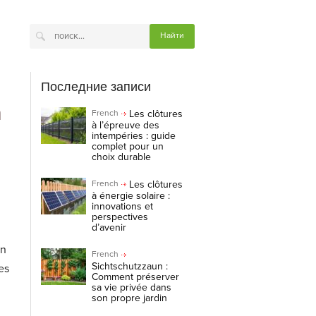
Последние записи
n
Les clôtures
French
à l’épreuve des
intempéries : guide
complet pour un
choix durable
Les clôtures
French
à énergie solaire :
innovations et
perspectives
d’avenir
un
French
Sichtschutzzaun :
es
Comment préserver
sa vie privée dans
son propre jardin