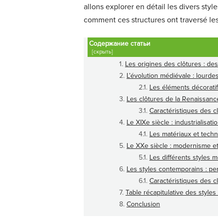
allons explorer en détail les divers styl
comment ces structures ont traversé le
Содержание статьи
[скрыть]
Les origines des clôtures : des
L’évolution médiévale : lourde
Les éléments décorati
Les clôtures de la Renaissance
Caractéristiques des c
Le XIXe siècle : industrialisat
Les matériaux et tech
Le XXe siècle : modernisme et 
Les différents styles 
Les styles contemporains : per
Caractéristiques des c
Table récapitulative des style
Conclusion