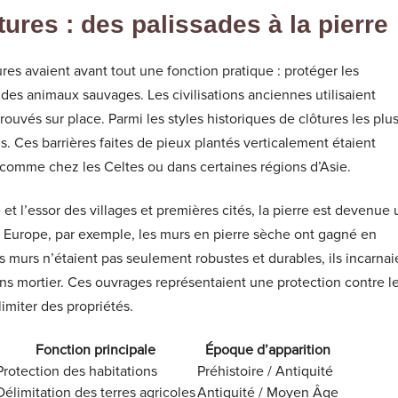
tures : des palissades à la pierre
s avaient avant tout une fonction pratique : protéger les
u des animaux sauvages. Les civilisations anciennes utilisaient
ouvés sur place. Parmi les styles historiques de clôtures les plu
s. Ces barrières faites de pieux plantés verticalement étaient
s, comme chez les Celtes ou dans certaines régions d’Asie.
t l’essor des villages et premières cités, la pierre est devenue 
En Europe, par exemple, les murs en pierre sèche ont gagné en
s murs n’étaient pas seulement robustes et durables, ils incarnai
ans mortier. Ces ouvrages représentaient une protection contre l
imiter des propriétés.
Fonction principale
Époque d’apparition
Protection des habitations
Préhistoire / Antiquité
Délimitation des terres agricoles
Antiquité / Moyen Âge