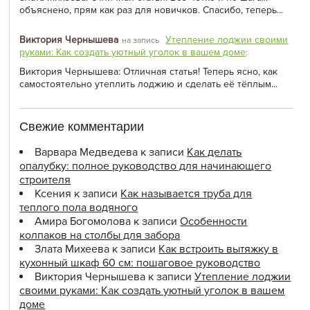
объяснено, прям как раз для новичков. Спасибо, теперь...
Виктория Чернышева
Утепление лоджии своими
на запись
руками: Как создать уютный уголок в вашем доме
:
Виктория Чернышева: Отличная статья! Теперь ясно, как
самостоятельно утеплить лоджию и сделать её тёплым...
Свежие комментарии
Варвара Медведева
к записи
Как делать
опалубку: полное руководство для начинающего
строителя
Ксения
к записи
Как называется труба для
теплого пола водяного
Амира Богомолова
к записи
Особенности
колпаков на столбы для забора
Злата Михеева
к записи
Как встроить вытяжку в
кухонный шкаф 60 см: пошаговое руководство
Виктория Чернышева
к записи
Утепление лоджии
своими руками: Как создать уютный уголок в вашем
доме