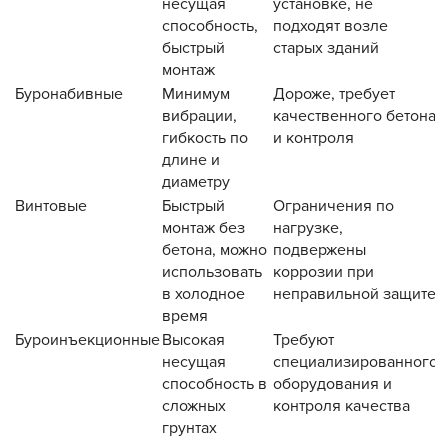
несущая
установке, не
способность,
подходят возле
быстрый
старых зданий
монтаж
Буронабивные
Минимум
Дороже, требует
вибрации,
качественного бетона
гибкость по
и контроля
длине и
диаметру
Винтовые
Быстрый
Ограничения по
монтаж без
нагрузке,
бетона, можно
подвержены
использовать
коррозии при
в холодное
неправильной защите
время
Буроинъекционные
Высокая
Требуют
несущая
специализированного
способность в
оборудования и
сложных
контроля качества
грунтах