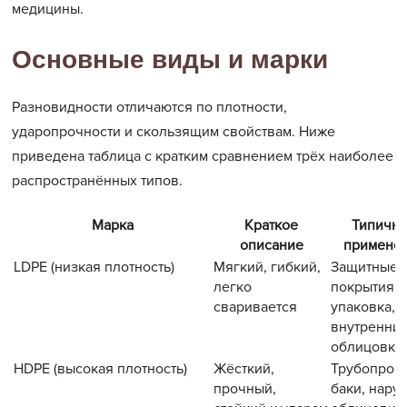
медицины.
Основные виды и марки
Разновидности отличаются по плотности,
ударопрочности и скользящим свойствам. Ниже
приведена таблица с кратким сравнением трёх наиболее
распространённых типов.
Марка
Краткое
Типичн
описание
примене
LDPE (низкая плотность)
Мягкий, гибкий,
Защитные
легко
покрытия,
сваривается
упаковка,
внутренни
облицовки
HDPE (высокая плотность)
Жёсткий,
Трубопров
прочный,
баки, нару